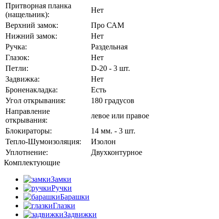
Притворная планка
Нет
(нащельник):
Верхний замок:
Про САМ
Нижний замок:
Нет
Ручка:
Раздельная
Глазок:
Нет
Петли:
D-20 - 3 шт.
Задвижка:
Нет
Броненакладка:
Есть
Угол открывания:
180 градусов
Направление
левое или правое
открывания:
Блокираторы:
14 мм. - 3 шт.
Тепло-Шумоизоляция:
Изолон
Уплотнение:
Двухконтурное
Комплектующие
Замки
Ручки
Барашки
Глазки
Задвижки