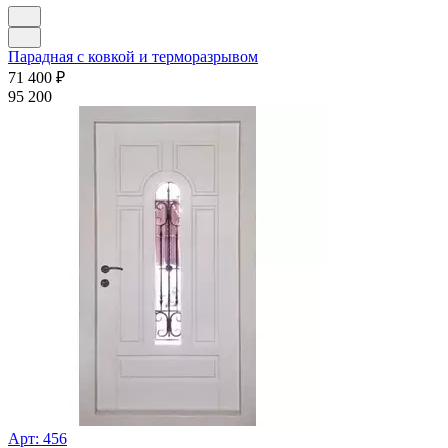
Парадная с ковкой и терморазрывом
71 400
₽
95 200
Арт: 456