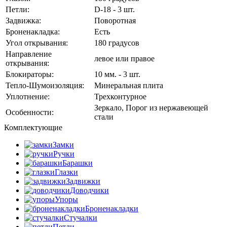
Петли:
D-18 - 3 шт.
Задвижка:
Поворотная
Броненакладка:
Есть
Угол открывания:
180 градусов
Направление
левое или правое
открывания:
Блокираторы:
10 мм. - 3 шт.
Тепло-Шумоизоляция:
Минеральная плита
Уплотнение:
Трехконтурное
Зеркало, Порог из нержавеющей
Особенности:
стали
Комплектующие
Замки
Ручки
Барашки
Глазки
Задвижки
Доводчики
Упоры
Броненакладки
Стучалки
Петли