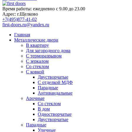
Время работы:
ежедневно с 9.00 до 23.00
Адрес:
г.Щелково
+7(495)877-41-02
first-doors.ru@yandex.ru
Главная
Металлические двери
В квартиру
Для загородного дома
С терморазрывом
С зеркалом
Со стеклом
С ковкой
Двустворчатые
С отделкой МДФ
Парадные
Антивандальные
Арочные
Со стеклом
В дом
Одностворчатые
Двустворчатые
Парадные
Уличные