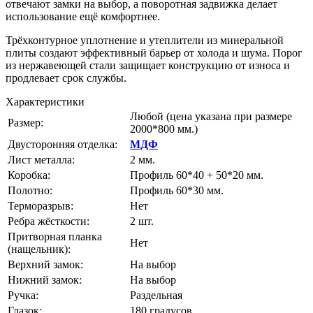
отвечают замки на выбор, а поворотная задвижка делает
использование ещё комфортнее.
Трёхконтурное уплотнение и утеплители из минеральной
плиты создают эффективный барьер от холода и шума. Порог
из нержавеющей стали защищает конструкцию от износа и
продлевает срок службы.
Характеристики
Любой
(цена указана при размере
Размер:
2000*800 мм.)
Двусторонняя отделка:
МДФ
Лист металла:
2 мм.
Коробка:
Профиль 60*40 + 50*20 мм.
Полотно:
Профиль 60*30 мм.
Терморазрыв:
Нет
Ребра жёсткости:
2 шт.
Притворная планка
Нет
(нащельник):
Верхний замок:
На выбор
Нижний замок:
На выбор
Ручка:
Раздельная
Глазок:
180 градусов